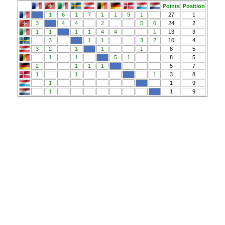
Points
Position
1
6
1
7
1
1
9
1
27
1
3
4
4
2
5
6
24
2
1
1
1
1
4
4
1
13
3
3
1
1
3
2
10
4
3
2
1
1
1
8
5
1
1
5
1
8
5
2
1
1
1
5
7
1
1
1
3
8
1
1
9
1
1
9