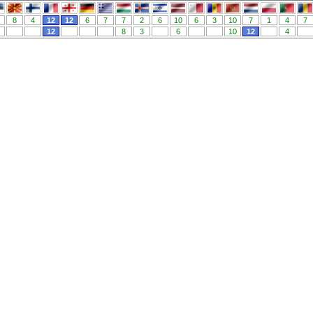
8
4
12
12
6
7
7
2
6
10
6
3
10
7
1
4
7
12
8
3
6
10
12
4