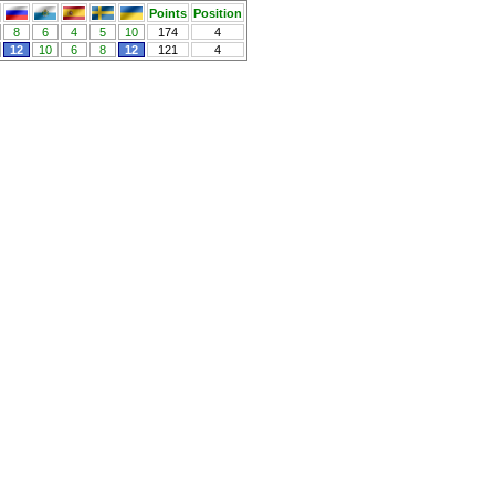
Points
Position
8
6
4
5
10
174
4
12
10
6
8
12
121
4