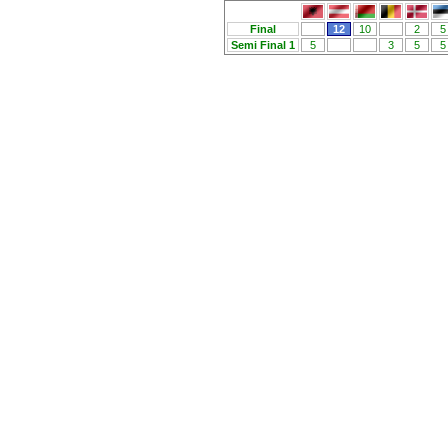
Final
12
10
2
5
Semi Final 1
5
3
5
5